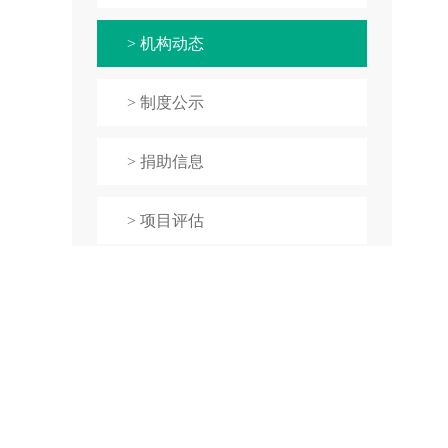
> 机构动态
> 制度公示
> 捐助信息
> 项目评估