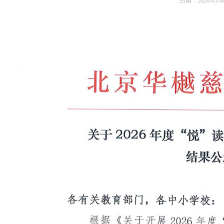
日期：2026-05-08