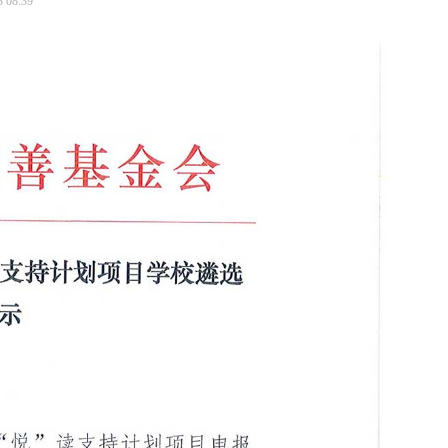
 08:39