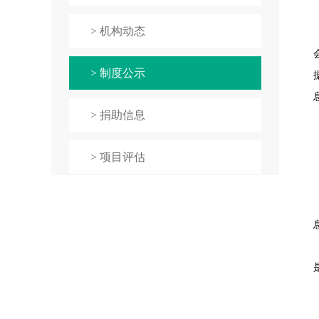
> 机构动态
> 制度公示
> 捐助信息
> 项目评估